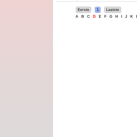
Eerste
1
Laatste
A
B
C
D
E
F
G
H
I
J
K