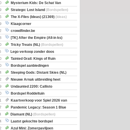
0
Mysterium Kids: De Schat Van
Boe
(Bordspellen)
9
Stratego: Lost Island
(Bordspellen)
6
The X-Files (Ideas) (21369)
(Ideas)
9
Klaagcorner
2
crowdfinder.be
8
[TK] After the Empire (All-in ks)
0
Tricky Treats (NL)
(Bordspellen)
6
Lego verkoop zonder doos
0
Tainted Grail: Kings of Ruin
ng: Wyrd Encounters
(Bordspellen)
0
Bordspel aanbiedingen
4
Sleeping Gods: Distant Skies (NL)
en)
2
Nieuwe Arnak uitbreiding heet
Shipments
9
Undaunted 2200: Callisto
en)
0
Bordspel Roddeltuin
1
Kaartverkoop voor Spiel 2026 van
7
Pandemic Legacy: Season 1 Blue
en)
4
Diamant (NL)
(Bordspellen)
4
Laatst gekochte bordspel
2
Azul Mini: Zomerpaviljoen