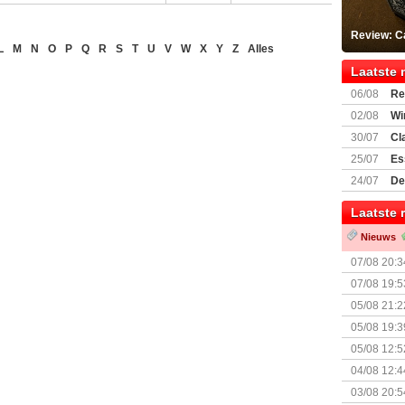
Review: C
L
M
N
O
P
Q
R
S
T
U
V
W
X
Y
Z
Alles
Laatste 
06/08
Re
Land
02/08
Wi
30/07
Cl
uitbreiding
25/07
Es
Boardgam
24/07
De
weekend v
Laatste 
Nieuws
07/08 20:3
07/08 19:5
05/08 21:2
Nemesis Re
05/08 19:3
05/08 12:5
Prijsverla
04/08 12:4
+ nieuwe u
03/08 20:5