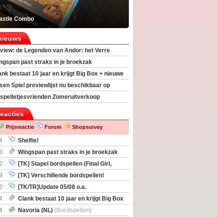
astle Combo
nieuws
view: de Legenden van Andor: het Verre
ngspan past straks in je broekzak
ank bestaat 10 jaar en krijgt Big Box + nieuwe
sen Spiel previewlijst nu beschikbaar op
egeek
spelletjesvrienden Zomeruitverkoop
an start
reacties
Prijsreactie
Forum
Shopsurvey
4
Shelfie!
3
Wingspan past straks in je broekzak
2
[TK] Stapel bordspellen (Final Girl,
taliation, Zombicide Invader)
9
[TK] Verschillende bordspellen!
2
[TK/TR]Update 05/08 o.a.
gingen, Imperium Horizons, 20 Strong
4
Clank bestaat 10 jaar en krijgt Big Box
itbreiding
4
Navoria (NL)
(Bordspellen)