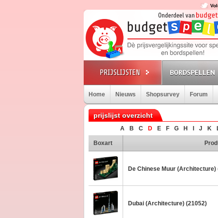
Vol
BORDSPELLEN
Home
Nieuws
Shopsurvey
Forum
prijslijst overzicht
A
B
C
D
E
F
G
H
I
J
K
Boxart
Prod
De Chinese Muur (Architecture)
Dubai (Architecture) (21052)