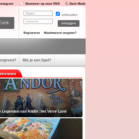
Instagram
Abonneer op onze RSS
Dark Mode
onthouden
Registreren
Wachtwoord vergeten?
oorgeven?
Mis je een Spel?
reviews
e Legenden van Andor: het Verre Land