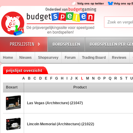
Volg ons op twitter
Volg ons op 
BORDSPELLEN
BORDSPELLEN PER GE
Home
Nieuws
Shopsurvey
Forum
Trading Board
Reviews
prijslijst overzicht
A
B
C
D
E
F
G
H
I
J
K
L
M
N
O
P
Q
R
S
T
U
Boxart
Product
Las Vegas (Architecture) (21047)
Lincoln Memorial (Architecture) (21022)