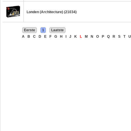
Londen (Architecture) (21034)
Eerste
1
Laatste
A
B
C
D
E
F
G
H
I
J
K
L
M
N
O
P
Q
R
S
T
U