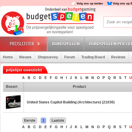
Volg ons op twitter
Volg ons op 
BORDSPELLEN
BORDSPELLEN PER GE
Home
Nieuws
Shopsurvey
Forum
Trading Board
Reviews
prijslijst overzicht
A
B
C
D
E
F
G
H
I
J
K
L
M
N
O
P
Q
R
S
T
U
Boxart
Product
United States Capitol Building (Architecture) (21030)
Eerste
1
Laatste
A
B
C
D
E
F
G
H
I
J
K
L
M
N
O
P
Q
R
S
T
U