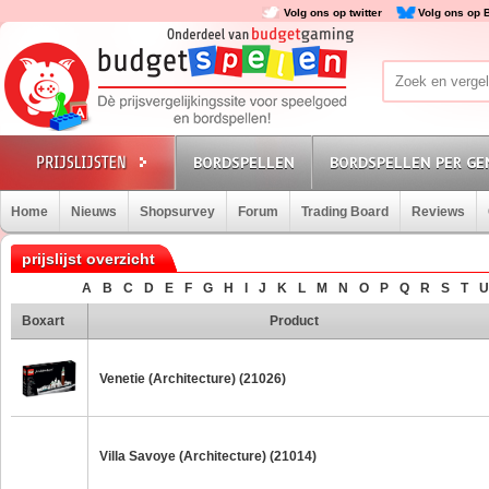
Volg ons op twitter
Volg ons op 
BORDSPELLEN
BORDSPELLEN PER GE
Home
Nieuws
Shopsurvey
Forum
Trading Board
Reviews
prijslijst overzicht
A
B
C
D
E
F
G
H
I
J
K
L
M
N
O
P
Q
R
S
T
U
Boxart
Product
Venetie (Architecture) (21026)
Villa Savoye (Architecture) (21014)