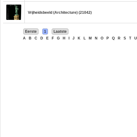
Vrijheidsbeeld (Architecture) (21042)
Eerste
1
Laatste
A
B
C
D
E
F
G
H
I
J
K
L
M
N
O
P
Q
R
S
T
U