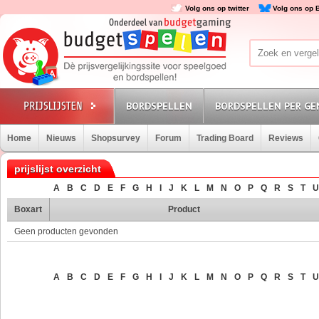
Volg ons op twitter
Volg ons op 
BORDSPELLEN
BORDSPELLEN PER GE
Home
Nieuws
Shopsurvey
Forum
Trading Board
Reviews
prijslijst overzicht
A
B
C
D
E
F
G
H
I
J
K
L
M
N
O
P
Q
R
S
T
U
Boxart
Product
Geen producten gevonden
A
B
C
D
E
F
G
H
I
J
K
L
M
N
O
P
Q
R
S
T
U