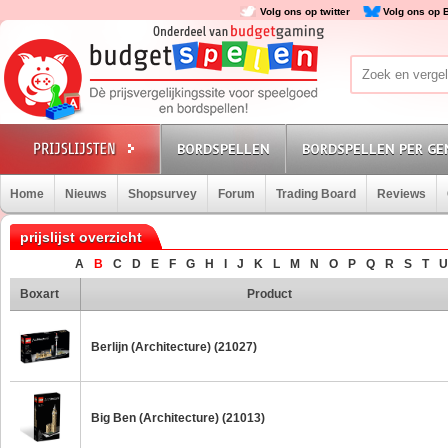
Volg ons op twitter
Volg ons op 
BORDSPELLEN
BORDSPELLEN PER GE
Home
Nieuws
Shopsurvey
Forum
Trading Board
Reviews
prijslijst overzicht
A
B
C
D
E
F
G
H
I
J
K
L
M
N
O
P
Q
R
S
T
U
Boxart
Product
Berlijn (Architecture) (21027)
Big Ben (Architecture) (21013)