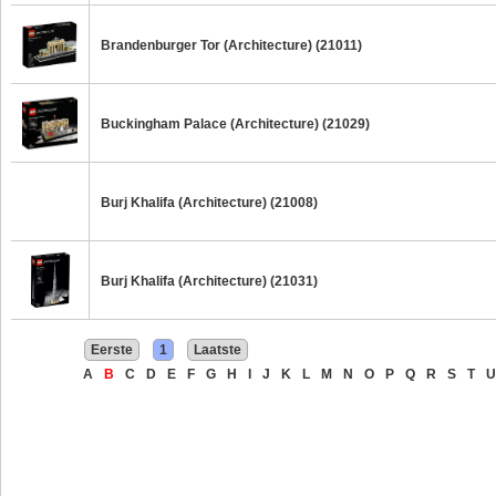
Brandenburger Tor (Architecture) (21011)
Buckingham Palace (Architecture) (21029)
Burj Khalifa (Architecture) (21008)
Burj Khalifa (Architecture) (21031)
Eerste
1
Laatste
A
B
C
D
E
F
G
H
I
J
K
L
M
N
O
P
Q
R
S
T
U