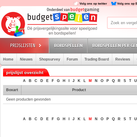
Volg ons op twitter
Volg ons op 
BORDSPELLEN
BORDSPELLEN PER GE
Home
Nieuws
Shopsurvey
Forum
Trading Board
Reviews
prijslijst overzicht
A
B
C
D
E
F
G
H
I
J
K
L
M
N
O
P
Q
R
S
T
U
Boxart
Product
Geen producten gevonden
A
B
C
D
E
F
G
H
I
J
K
L
M
N
O
P
Q
R
S
T
U