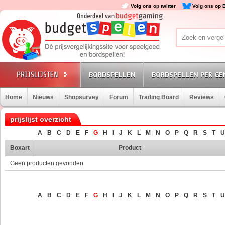
Volg ons op twitter
Volg ons op 
BORDSPELLEN
BORDSPELLEN PER GE
Home
Nieuws
Shopsurvey
Forum
Trading Board
Reviews
prijslijst overzicht
A
B
C
D
E
F
G
H
I
J
K
L
M
N
O
P
Q
R
S
T
U
Boxart
Product
Geen producten gevonden
A
B
C
D
E
F
G
H
I
J
K
L
M
N
O
P
Q
R
S
T
U