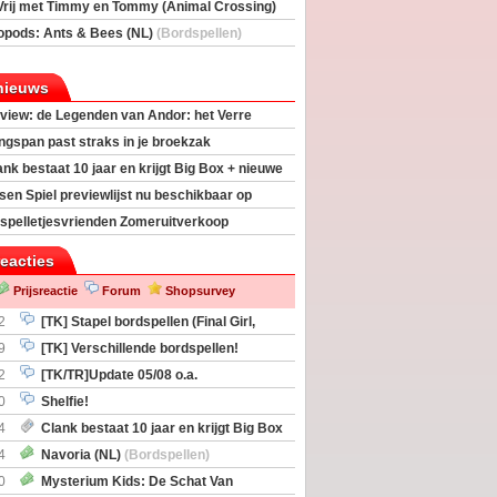
Vrij met Timmy en Tommy (Animal Crossing)
deas)
opods: Ants & Bees (NL)
(Bordspellen)
nieuws
view: de Legenden van Andor: het Verre
ngspan past straks in je broekzak
ank bestaat 10 jaar en krijgt Big Box + nieuwe
sen Spiel previewlijst nu beschikbaar op
egeek
spelletjesvrienden Zomeruitverkoop
an start
reacties
Prijsreactie
Forum
Shopsurvey
2
[TK] Stapel bordspellen (Final Girl,
taliation, Zombicide Invader)
9
[TK] Verschillende bordspellen!
2
[TK/TR]Update 05/08 o.a.
gingen, Imperium Horizons, 20 Strong
0
Shelfie!
4
Clank bestaat 10 jaar en krijgt Big Box
itbreiding
4
Navoria (NL)
(Bordspellen)
0
Mysterium Kids: De Schat Van