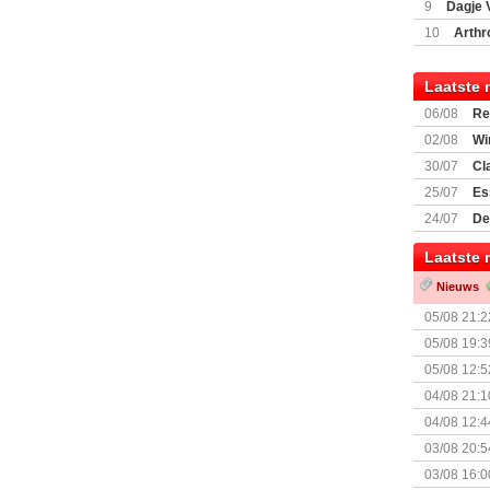
9
Dagje 
(77059)
(I
10
Arthr
Laatste 
06/08
Re
Land
02/08
Wi
30/07
Cl
uitbreiding
25/07
Es
Boardgam
24/07
De
weekend v
Laatste 
Nieuws
05/08 21:2
Nemesis Re
05/08 19:3
05/08 12:5
Prijsverla
04/08 21:1
04/08 12:4
+ nieuwe u
03/08 20:5
03/08 16:0