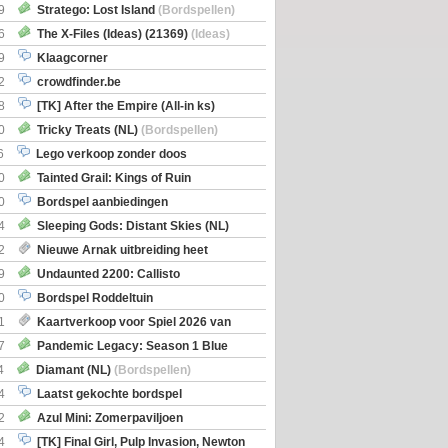
Boe
(Bordspellen)
9
Stratego: Lost Island
(Bordspellen)
6
The X-Files (Ideas) (21369)
(Ideas)
9
Klaagcorner
2
crowdfinder.be
8
[TK] After the Empire (All-in ks)
0
Tricky Treats (NL)
(Bordspellen)
6
Lego verkoop zonder doos
0
Tainted Grail: Kings of Ruin
ng: Wyrd Encounters
(Bordspellen)
0
Bordspel aanbiedingen
4
Sleeping Gods: Distant Skies (NL)
en)
2
Nieuwe Arnak uitbreiding heet
Shipments
9
Undaunted 2200: Callisto
en)
0
Bordspel Roddeltuin
1
Kaartverkoop voor Spiel 2026 van
7
Pandemic Legacy: Season 1 Blue
en)
4
Diamant (NL)
(Bordspellen)
4
Laatst gekochte bordspel
2
Azul Mini: Zomerpaviljoen
en)
4
[TK] Final Girl, Pulp Invasion, Newton