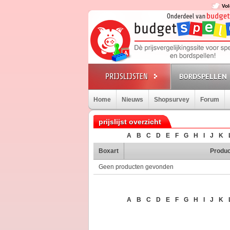
Vol
BORDSPELLEN
Home
Nieuws
Shopsurvey
Forum
prijslijst overzicht
A
B
C
D
E
F
G
H
I
J
K
Boxart
Produc
Geen producten gevonden
A
B
C
D
E
F
G
H
I
J
K