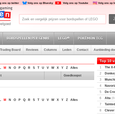
g ons op twitter
Volg ons op Bluesky
Volg ons op Youtube
Volg ons op 
BORDSPELLEN PER GENRE
LEGO®
POKÉMON TCG
Trading Board
Reviews
Columns
Leden
Contact
Aanbieding d
Top 10 
1
The X-F
L
M
N
O
P
Q
R
S
T
U
V
W
X
Y
Z
Alles
2
Donkey
t
Goedkoopst
(SuperMar
3
Munchl
4
Navori
5
De Cre
6
Alta
(B
L
M
N
O
P
Q
R
S
T
U
V
W
X
Y
Z
Alles
7
Tainted
Encounte
8
Clever