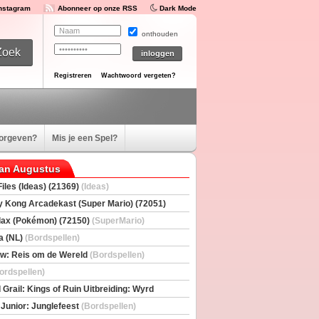
Instagram
Abonneer op onze RSS
Dark Mode
onthouden
Registreren
Wachtwoord vergeten?
oorgeven?
Mis je een Spel?
van Augustus
iles (Ideas) (21369)
(Ideas)
 Kong Arcadekast (Super Mario) (72051)
io)
ax (Pokémon) (72150)
(SuperMario)
a (NL)
(Bordspellen)
w: Reis om de Wereld
(Bordspellen)
ordspellen)
 Grail: Kings of Ruin Uitbreiding: Wyrd
rs
(Bordspellen)
 Junior: Junglefeest
(Bordspellen)