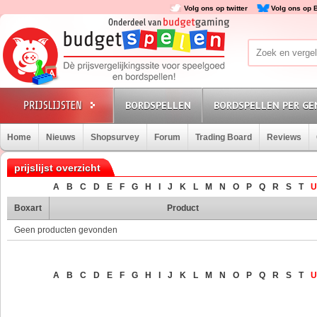
Volg ons op twitter
Volg ons op 
BORDSPELLEN
BORDSPELLEN PER GE
Home
Nieuws
Shopsurvey
Forum
Trading Board
Reviews
prijslijst overzicht
A
B
C
D
E
F
G
H
I
J
K
L
M
N
O
P
Q
R
S
T
U
Boxart
Product
Geen producten gevonden
A
B
C
D
E
F
G
H
I
J
K
L
M
N
O
P
Q
R
S
T
U