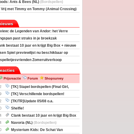
rs
(Bordspellen)
pods: Ants & Bees (NL)
(Bordspellen)
 Vrij met Timmy en Tommy (Animal Crossing)
deas)
nieuws
view: de Legenden van Andor: het Verre
ngspan past straks in je broekzak
ank bestaat 10 jaar en krijgt Big Box + nieuwe
sen Spiel previewlijst nu beschikbaar op
egeek
spelletjesvrienden Zomeruitverkoop
an start
reacties
Prijsreactie
Forum
Shopsurvey
2
[TK] Stapel bordspellen (Final Girl,
taliation, Zombicide Invader)
9
[TK] Verschillende bordspellen!
2
[TK/TR]Update 05/08 o.a.
gingen, Imperium Horizons, 20 Strong
0
Shelfie!
4
Clank bestaat 10 jaar en krijgt Big Box
itbreiding
4
Navoria (NL)
(Bordspellen)
0
Mysterium Kids: De Schat Van