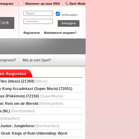
Instagram
Abonneer op onze RSS
Dark Mode
onthouden
Registreren
Wachtwoord vergeten?
oorgeven?
Mis je een Spel?
van Augustus
iles (Ideas) (21369)
(Ideas)
 Kong Arcadekast (Super Mario) (72051)
io)
ax (Pokémon) (72150)
(SuperMario)
w: Reis om de Wereld
(Bordspellen)
a (NL)
(Bordspellen)
ordspellen)
 Junior: Junglefeest
(Bordspellen)
 Grail: Kings of Ruin Uitbreiding: Wyrd