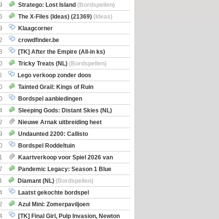
Boe
(Bordspellen)
9
Stratego: Lost Island
(Bordspellen)
6
The X-Files (Ideas) (21369)
(Ideas)
9
Klaagcorner
2
crowdfinder.be
8
[TK] After the Empire (All-in ks)
0
Tricky Treats (NL)
(Bordspellen)
6
Lego verkoop zonder doos
0
Tainted Grail: Kings of Ruin
ng: Wyrd Encounters
(Bordspellen)
0
Bordspel aanbiedingen
4
Sleeping Gods: Distant Skies (NL)
en)
2
Nieuwe Arnak uitbreiding heet
Shipments
9
Undaunted 2200: Callisto
en)
0
Bordspel Roddeltuin
1
Kaartverkoop voor Spiel 2026 van
7
Pandemic Legacy: Season 1 Blue
en)
4
Diamant (NL)
(Bordspellen)
4
Laatst gekochte bordspel
2
Azul Mini: Zomerpaviljoen
en)
4
[TK] Final Girl, Pulp Invasion, Newton