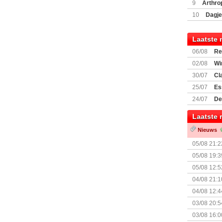
Encounte
9
Arthro
10
Dagje
(77059)
(I
Laatste 
06/08
Re
Land
02/08
Wi
30/07
Cl
uitbreiding
25/07
Es
Boardgam
24/07
De
weekend v
Laatste 
Nieuws
05/08 21:2
Nemesis Re
05/08 19:3
05/08 12:5
Prijsverla
04/08 21:1
04/08 12:4
+ nieuwe u
03/08 20:5
03/08 16:0