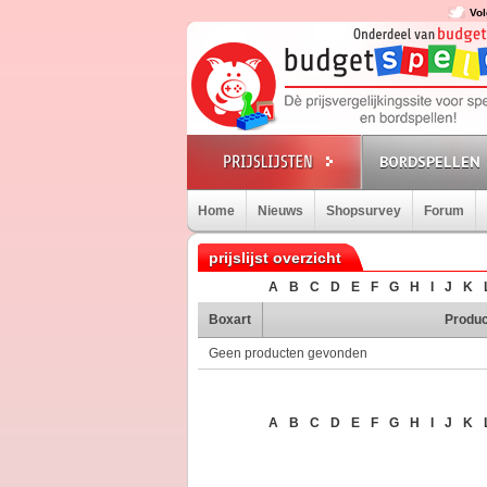
Vol
BORDSPELLEN
Home
Nieuws
Shopsurvey
Forum
prijslijst overzicht
A
B
C
D
E
F
G
H
I
J
K
Boxart
Produc
Geen producten gevonden
A
B
C
D
E
F
G
H
I
J
K