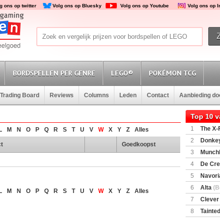
g ons op twitter
Volg ons op Bluesky
Volg ons op Youtube
Volg ons op 
BORDSPELLEN PER GENRE
LEGO®
POKÉMON TCG
Trading Board
Reviews
Columns
Leden
Contact
Aanbieding d
Top 10 
1
The X-F
L
M
N
O
P
Q
R
S
T
U
V
W
X
Y
Z
Alles
2
Donkey
t
Goedkoopst
(SuperMar
3
Munchl
4
De Cre
5
Navori
6
Alta
(B
L
M
N
O
P
Q
R
S
T
U
V
W
X
Y
Z
Alles
7
Clever
8
Tainted