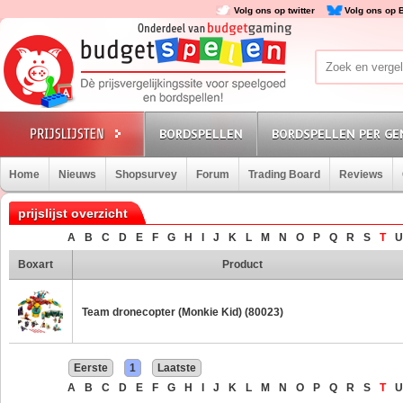
Volg ons op twitter
Volg ons op 
BORDSPELLEN
BORDSPELLEN PER GE
Home
Nieuws
Shopsurvey
Forum
Trading Board
Reviews
prijslijst overzicht
A
B
C
D
E
F
G
H
I
J
K
L
M
N
O
P
Q
R
S
T
U
Boxart
Product
Team dronecopter (Monkie Kid) (80023)
Eerste
1
Laatste
A
B
C
D
E
F
G
H
I
J
K
L
M
N
O
P
Q
R
S
T
U