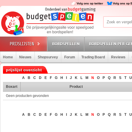
Volg ons op twitter
Volg ons op 
BORDSPELLEN
BORDSPELLEN PER GE
Home
Nieuws
Shopsurvey
Forum
Trading Board
Reviews
prijslijst overzicht
A
B
C
D
E
F
G
H
I
J
K
L
M
N
O
P
Q
R
S
T
U
Boxart
Product
Geen producten gevonden
A
B
C
D
E
F
G
H
I
J
K
L
M
N
O
P
Q
R
S
T
U