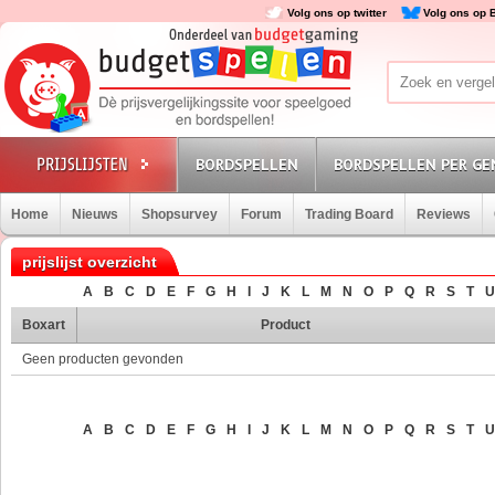
Volg ons op twitter
Volg ons op 
BORDSPELLEN
BORDSPELLEN PER GE
Home
Nieuws
Shopsurvey
Forum
Trading Board
Reviews
prijslijst overzicht
A
B
C
D
E
F
G
H
I
J
K
L
M
N
O
P
Q
R
S
T
U
Boxart
Product
Geen producten gevonden
A
B
C
D
E
F
G
H
I
J
K
L
M
N
O
P
Q
R
S
T
U