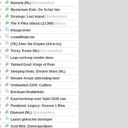
itbreiding
4
Navoria (NL)
(Bordspellen)
0
Mysterium Kids: De Schat Van
Boe
(Bordspellen)
9
Stratego: Lost Island
(Bordspellen)
6
The X-Files (Ideas) (21369)
(Ideas)
9
Klaagcorner
2
crowdfinder.be
8
[TK] After the Empire (All-in ks)
0
Tricky Treats (NL)
(Bordspellen)
6
Lego verkoop zonder doos
0
Tainted Grail: Kings of Ruin
ng: Wyrd Encounters
(Bordspellen)
4
Sleeping Gods: Distant Skies (NL)
en)
2
Nieuwe Arnak uitbreiding heet
Shipments
9
Undaunted 2200: Callisto
en)
0
Bordspel Roddeltuin
1
Kaartverkoop voor Spiel 2026 van
7
Pandemic Legacy: Season 1 Blue
en)
4
Diamant (NL)
(Bordspellen)
4
Laatst gekochte bordspel
2
Azul Mini: Zomerpaviljoen