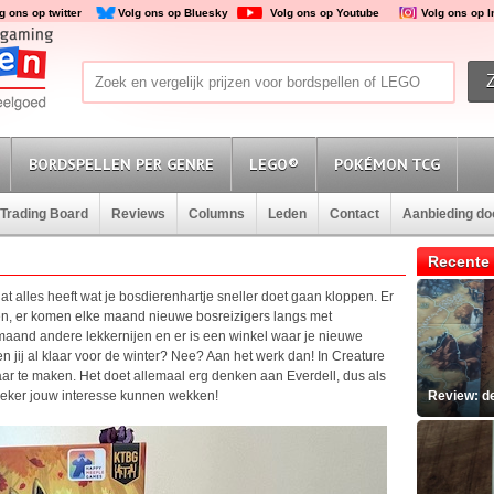
g ons op twitter
Volg ons op Bluesky
Volg ons op Youtube
Volg ons op 
BORDSPELLEN PER GENRE
LEGO®
POKÉMON TCG
Trading Board
Reviews
Columns
Leden
Contact
Aanbieding d
Recente 
t alles heeft wat je bosdierenhartje sneller doet gaan kloppen. Er
en, er komen elke maand nieuwe bosreizigers langs met
aand andere lekkernijen en er is een winkel waar je nieuwe
jij al klaar voor de winter? Nee? Aan het werk dan! In Creature
laar te maken. Het doet allemaal erg denken aan Everdell, dus als
s zeker jouw interesse kunnen wekken!
Review: d