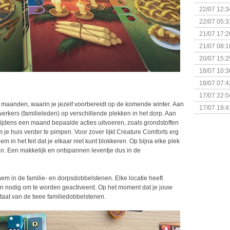
(Bordspell
22/07 12:3
& Great D
22/07 05:3
bigbox
21/07 17:2
21/07 08:1
20/07 15:2
genaamd P
18/07 10:3
18/07 07:4
Sherlock 
17/07 22:0
 maanden, waarin je jezelf voorbereidt op de komende winter.
Aan
Monsterb
17/07 19:4
werkers (familieleden) op verschillende plekken in het dorp. Aan
tijdens een maand bepaalde acties uitvoeren, zoals grondstoffen
e huis verder te pimpen. Voor zover lijkt Creature Comforts erg
em in het feit dat je elkaar niet kunt blokkeren. Op bijna elke plek
n. Een makkelijk en ontspannen leventje dus in de
hem in de familie- en dorpsdobbelstenen. Elke locatie heeft
en nodig om te worden geactiveerd. Op het moment dat je jouw
ltaat van de twee familiedobbelstenen.