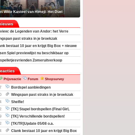
t Witte Kasteel van Himeji: Het Duel
nieuws
view: de Legenden van Andor: het Verre
ngspan past straks in je broekzak
ank bestaat 10 jaar en krijgt Big Box + nieuwe
sen Spiel previewlijst nu beschikbaar op
egeek
spelletjesvrienden Zomeruitverkoop
an start
reacties
Prijsreactie
Forum
Shopsurvey
7
Bordspel aanbiedingen
0
Wingspan past straks in je broekzak
4
Shelfie!
2
[TK] Stapel bordspellen (Final Girl,
taliation, Zombicide Invader)
9
[TK] Verschillende bordspellen!
2
[TK/TR]Update 05/08 o.a.
gingen, Imperium Horizons, 20 Strong
4
Clank bestaat 10 jaar en krijgt Big Box