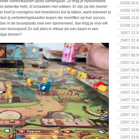
r welke comfortkaarten goed samengaan. Zo krijg je bijvoorbeeld
+ nieuwe u
03/08 20:5
s dekentje hebt, of schaatsen met sokken. Er zijn op die manier
03/08 16:0
eler hoef je overigens niet moedeloos toe te kijken, want wanneer je
Kapitein 
kun jij verbeteringskaarten kopen die meeliften op hun succes.
03/08 15:5
an in de bouwplaats snel een spinnenwiel, dan krijg je voor elk
01/08 12:2
en bonuspunt! Zo valt alles in elkaar als een kaars in een
30/07 12:3
tulpje binnen?
29/07 22:4
28/07 09:4
26/07 08:5
25/07 11:1
25/07 09:3
Uitbreidi
24/07 17:0
(Bordspell
24/07 14:4
Surprise 
24/07 12:5
(Bordspell
24/07 12:4
23/07 18:2
start
23/07 14:2
(Bordspell
23/07 11:2
23/07 10:0
22/07 13:4