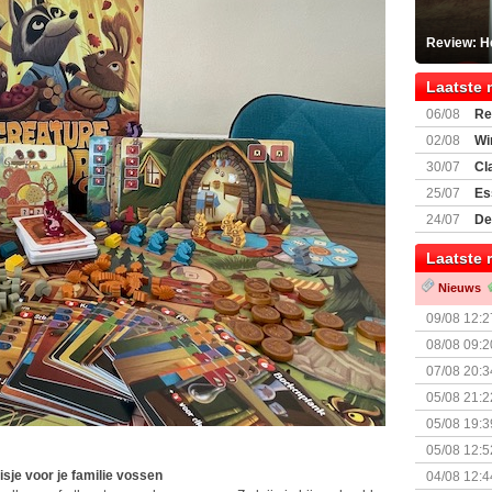
Review: He
Laatste 
06/08
Re
Land
02/08
Wi
30/07
Cl
uitbreiding
25/07
Es
Boardgam
24/07
De
weekend v
Laatste 
Nieuws
09/08 12:2
08/08 09:2
07/08 20:3
05/08 21:2
Nemesis Re
05/08 19:3
05/08 12:5
Prijsverla
isje voor je familie vossen
04/08 12:4