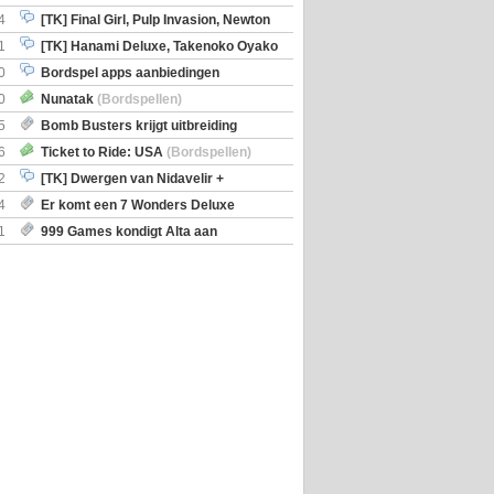
en)
4
[TK] Final Girl, Pulp Invasion, Newton
iscoveries
1
[TK] Hanami Deluxe, Takenoko Oyako
0
Bordspel apps aanbiedingen
0
Nunatak
(Bordspellen)
5
Bomb Busters krijgt uitbreiding
ro Kit
6
Ticket to Ride: USA
(Bordspellen)
2
[TK] Dwergen van Nidavelir +
Holmes Consulting Detective
4
Er komt een 7 Wonders Deluxe
ox
1
999 Games kondigt Alta aan