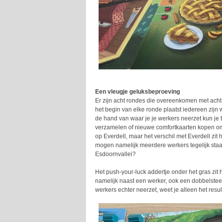
Een vleugje geluksbeproeving
Er zijn acht rondes die overeenkomen met acht
het begin van elke ronde plaatst iedereen zijn 
de hand van waar je je werkers neerzet kun je 
verzamelen of nieuwe comfortkaarten kopen om j
op Everdell, maar het verschil met Everdell zit h
mogen namelijk meerdere werkers tegelijk staa
Esdoornvallei?
Het push-your-luck addertje onder het gras zit 
namelijk naast een werker, ook een dobbelste
werkers echter neerzet, weet je alleen het resu