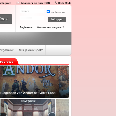
Instagram
Abonneer op onze RSS
Dark Mode
onthouden
Registreren
Wachtwoord vergeten?
oorgeven?
Mis je een Spel?
reviews
e Legenden van Andor: het Verre Land