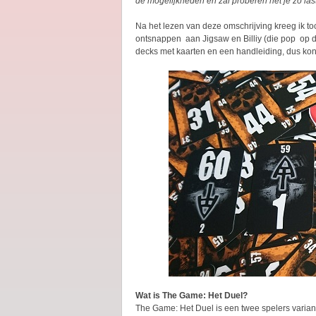
de mogelijkheden en zal proberen het je zo las
Na het lezen van deze omschrijving kreeg ik to
ontsnappen aan Jigsaw en Billiy (die pop op d
decks met kaarten en een handleiding, dus ko
Wat is The Game: Het Duel?
The Game: Het Duel is een twee spelers varian