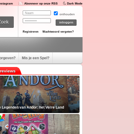
Instagram
Abonneer op onze RSS
Dark Mode
onthouden
Registreren
Wachtwoord vergeten?
oorgeven?
Mis je een Spel?
reviews
e Legenden van Andor: het Verre Land