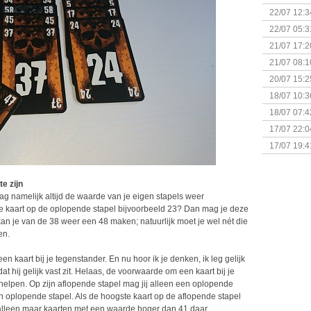
(Bordspell
22/07 12:3
& Great D
22/07 05:3
bigbox
21/07 17:2
21/07 08:1
20/07 15:2
genaamd P
18/07 10:3
18/07 07:4
Sherlock 
17/07 22:0
Monsterb
17/07 19:4
e zijn
g namelijk altijd de waarde van je eigen stapels weer
ste kaart op de oplopende stapel bijvoorbeeld 23? Dan mag je deze
kan je van de 38 weer een 48 maken; natuurlijk moet je wel nét die
en.
n kaart bij je tegenstander. En nu hoor ik je denken, ik leg gelijk
at hij gelijk vast zit. Helaas, de voorwaarde om een kaart bij je
 helpen. Op zijn aflopende stapel mag jij alleen een oplopende
n oplopende stapel. Als de hoogste kaart op de aflopende stapel
j alleen maar kaarten met een waarde hoger dan 41 daar