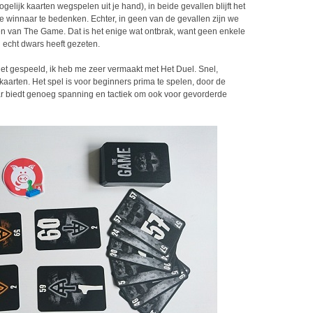
gelijk kaarten wegspelen uit je hand), in beide gevallen blijft het
ke winnaar te bedenken. Echter, in geen van de gevallen zijn we
ren van The Game. Dat is het enige wat ontbrak, want geen enkele
 echt dwars heeft gezeten.
iet gespeeld, ik heb me zeer vermaakt met Het Duel. Snel,
kaarten. Het spel is voor beginners prima te spelen, door de
r biedt genoeg spanning en tactiek om ook voor gevorderde