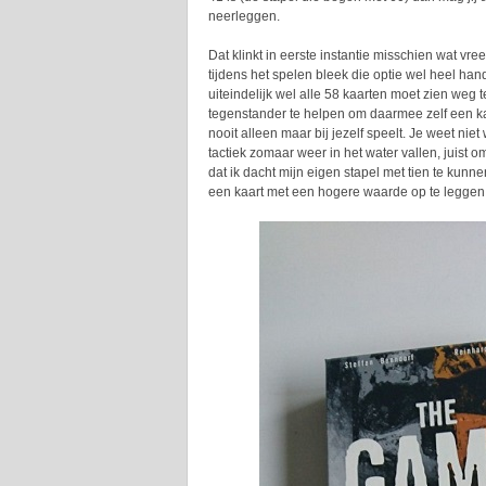
neerleggen.
Dat klinkt in eerste instantie misschien wat v
tijdens het spelen bleek die optie wel heel hand
uiteindelijk wel alle 58 kaarten moet zien weg
tegenstander te helpen om daarmee zelf een kaa
nooit alleen maar bij jezelf speelt. Je weet ni
tactiek zomaar weer in het water vallen, juist 
dat ik dacht mijn eigen stapel met tien te kun
een kaart met een hogere waarde op te leggen, 