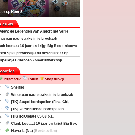
eer op Keer 3
nieuws
view: de Legenden van Andor: het Verre
ngspan past straks in je broekzak
ank bestaat 10 jaar en krijgt Big Box + nieuwe
sen Spiel previewlijst nu beschikbaar op
egeek
spelletjesvrienden Zomeruitverkoop
an start
reacties
Prijsreactie
Forum
Shopsurvey
4
Shelfie!
3
Wingspan past straks in je broekzak
2
[TK] Stapel bordspellen (Final Girl,
taliation, Zombicide Invader)
9
[TK] Verschillende bordspellen!
2
[TK/TR]Update 05/08 o.a.
gingen, Imperium Horizons, 20 Strong
4
Clank bestaat 10 jaar en krijgt Big Box
itbreiding
4
Navoria (NL)
(Bordspellen)