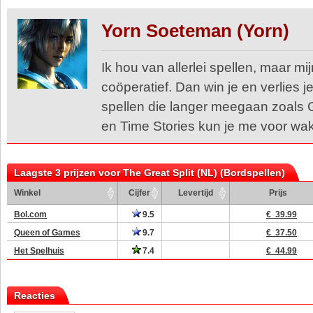
Yorn Soeteman (Yorn)
Ik hou van allerlei spellen, maar mij
coöperatief. Dan win je en verlies 
spellen die langer meegaan zoals
en Time Stories kun je me voor wa
Laagste 3 prijzen voor The Great Split (NL) (Bordspellen)
Winkel
Cijfer
Levertijd
Prijs
Bol.com
9.5
€ 39.99
Queen of Games
9.7
€ 37.50
Het Spelhuis
7.4
€ 44.99
Reacties