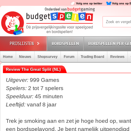
Volg ons op twitter
Volg ons op 
BORDSPELLEN
BORDSPELLEN PER GE
Home
Nieuws
Shopsurvey
Forum
Trading Board
Reviews
Review The Great Split (NL)
Uitgever:
999 Games
Spelers:
2 tot 7 spelers
Speelduur:
45 minuten
Leeftijd:
vanaf 8 jaar
Trek je smoking aan en zet je hoge hoed op, want 
een bordspelavond. Je bent namelijk uitgenodigd