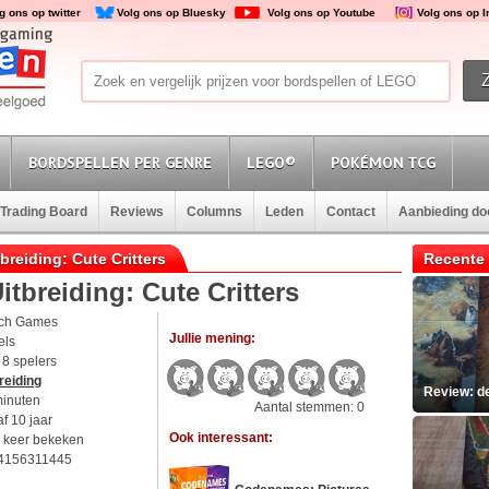
g ons op twitter
Volg ons op Bluesky
Volg ons op Youtube
Volg ons op 
BORDSPELLEN PER GENRE
LEGO®
POKÉMON TCG
Trading Board
Reviews
Columns
Leden
Contact
Aanbieding d
breiding: Cute Critters
Recente 
tbreiding: Cute Critters
ch Games
Jullie mening:
els
t 8 spelers
reiding
Review: d
minuten
Aantal stemmen: 0
f 10 jaar
Ook interessant:
 keer bekeken
4156311445