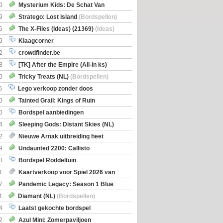
0
Mysterium Kids: De Schat Van
Boe
(Bordspellen)
9
Stratego: Lost Island
(Bordspellen)
6
The X-Files (Ideas) (21369)
(Ideas)
9
Klaagcorner
2
crowdfinder.be
8
[TK] After the Empire (All-in ks)
0
Tricky Treats (NL)
(Bordspellen)
6
Lego verkoop zonder doos
0
Tainted Grail: Kings of Ruin
ng: Wyrd Encounters
(Bordspellen)
0
Bordspel aanbiedingen
4
Sleeping Gods: Distant Skies (NL)
en)
2
Nieuwe Arnak uitbreiding heet
Shipments
9
Undaunted 2200: Callisto
en)
0
Bordspel Roddeltuin
1
Kaartverkoop voor Spiel 2026 van
7
Pandemic Legacy: Season 1 Blue
en)
4
Diamant (NL)
(Bordspellen)
4
Laatst gekochte bordspel
2
Azul Mini: Zomerpaviljoen