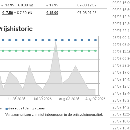
03/08 16:0
€ 12.95
+ € 0.00
€ 12.95
07-08 12:07
Kapitein 
03/08 15:5
€ 7.50
+ € 7.50
€ 15.00
07-08 01:28
01/08 12:2
30/07 12:3
29/07 22:4
28/07 09:4
26/07 08:5
25/07 11:1
25/07 09:3
Uitbreidi
24/07 23:2
24/07 17:0
(Bordspell
24/07 14:4
Surprise 
24/07 12:5
(Bordspell
24/07 12:4
23/07 18:2
start
23/07 14:2
(Bordspell
23/07 11:2
*Amazon-prijzen zijn niet inbegrepen in de prijsvolging/grafiek
23/07 10:0
22/07 13:4