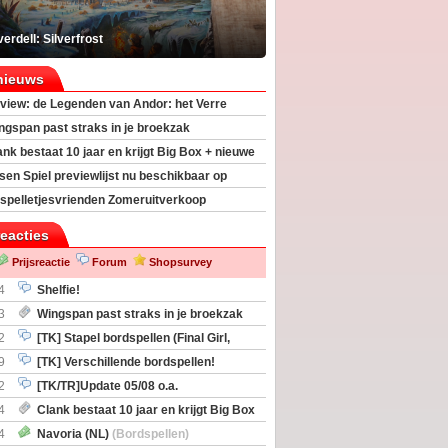
erdell: Silverfrost
nieuws
view: de Legenden van Andor: het Verre
ngspan past straks in je broekzak
ank bestaat 10 jaar en krijgt Big Box + nieuwe
sen Spiel previewlijst nu beschikbaar op
egeek
spelletjesvrienden Zomeruitverkoop
an start
reacties
Prijsreactie
Forum
Shopsurvey
4
Shelfie!
3
Wingspan past straks in je broekzak
2
[TK] Stapel bordspellen (Final Girl,
taliation, Zombicide Invader)
9
[TK] Verschillende bordspellen!
2
[TK/TR]Update 05/08 o.a.
gingen, Imperium Horizons, 20 Strong
4
Clank bestaat 10 jaar en krijgt Big Box
itbreiding
4
Navoria (NL)
(Bordspellen)