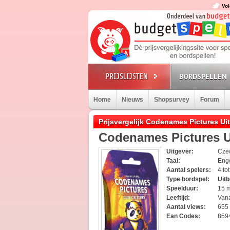
Vol
BORDSPELLEN
Home
Nieuws
Shopsurvey
Forum
Prijsvergelijk Codenames Pictures Uit
Codenames Pictures Ui
Uitgever:
Cze
Taal:
Eng
Aantal spelers:
4 to
Type bordspel:
Uitb
Speelduur:
15 
Leeftijd:
Vana
Aantal views:
655
Ean Codes:
859