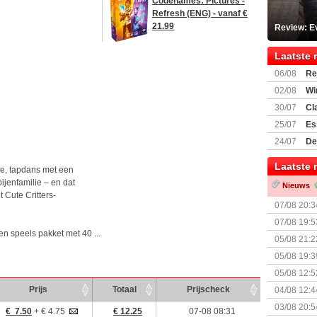
Codenames: Pictures -
Refresh (ENG) - vanaf €
21.99
Review: Ev
Laatste 
06/08
Re
Land
02/08
Wi
30/07
Cl
uitbreiding
25/07
Es
Boardgam
24/07
De
weekend v
Laatste 
ie, tapdans met een
bijenfamilie – en dat
Nieuws
t Cute Critters-
07/08 20:3
07/08 19:5
n speels pakket met 40 ...
05/08 21:2
Nemesis Re
05/08 19:3
05/08 12:5
Prijsverla
Prijs
Totaal
Prijscheck
04/08 12:4
+ nieuwe u
03/08 20:5
€ 7.50
+ € 4.75
€ 12.25
07-08 08:31