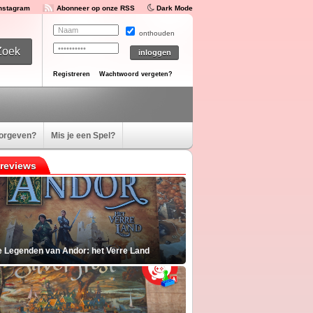
Instagram
Abonneer op onze RSS
Dark Mode
onthouden
Registreren
Wachtwoord vergeten?
oorgeven?
Mis je een Spel?
reviews
e Legenden van Andor: het Verre Land