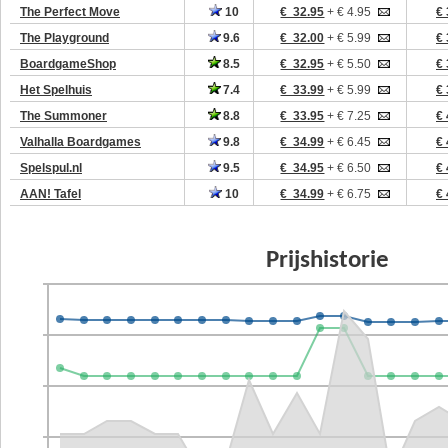
The Perfect Move
10
€ 32.95
+ € 4.95
€ 
The Playground
9.6
€ 32.00
+ € 5.99
€ 
BoardgameShop
8.5
€ 32.95
+ € 5.50
€ 
Het Spelhuis
7.4
€ 33.99
+ € 5.99
€ 
The Summoner
8.8
€ 33.95
+ € 7.25
€ 
Valhalla Boardgames
9.8
€ 34.99
+ € 6.45
€ 
Spelspul.nl
9.5
€ 34.95
+ € 6.50
€ 
AAN! Tafel
10
€ 34.99
+ € 6.75
€ 