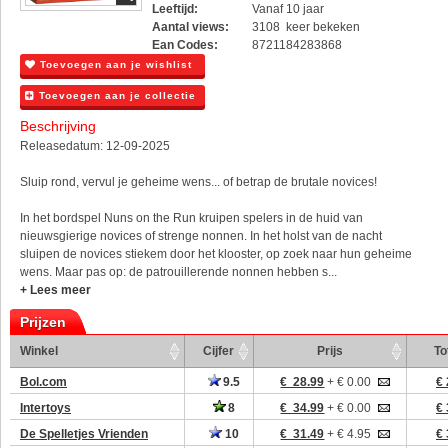
Leeftijd:
Vanaf 10 jaar
Aantal views:
3108 keer bekeken
Ean Codes:
8721184283868
Toevoegen aan je wishlist
Toevoegen aan je collectie
Beschrijving
Releasedatum: 12-09-2025
Sluip rond, vervul je geheime wens... of betrap de brutale novices!
In het bordspel Nuns on the Run kruipen spelers in de huid van
nieuwsgierige novices of strenge nonnen. In het holst van de nacht
sluipen de novices stiekem door het klooster, op zoek naar hun geheime
wens. Maar pas op: de patrouillerende nonnen hebben s...
+ Lees meer
Prijzen
Winkel
Cijfer
Prijs
To
Bol.com
9.5
€ 28.99
+ € 0.00
€ 
Intertoys
8
€ 34.99
+ € 0.00
€ 
De Spelletjes Vrienden
10
€ 31.49
+ € 4.95
€ 