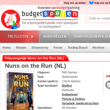
Volg ons op twitter
Volg ons op 
BORDSPELLEN
BORDSPELLEN PER GE
Home
Nieuws
Shopsurvey
Forum
Trading Board
Reviews
Prijsvergelijk Nuns on the Run (NL)
Nuns on the Run (NL)
Uitgever:
999 Games
Jul
Taal:
Nederlands
Aantal spelers:
2 tot 8 spelers
Type bordspel:
Bluffen
Deductie
Dobbelspel
Pickup & Deliver
Variabele spelerskrachten
Speelduur:
50 minuten