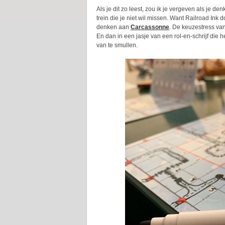
Als je dit zo leest, zou ik je vergeven als je de
trein die je niet wil missen. Want Railroad In
denken aan
Carcassonne
. De keuzestress van
En dan in een jasje van een rol-en-schrijf die 
van te smullen.