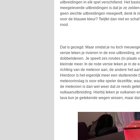
uitbreidingen in elk spel verschillend. Het basi
meegeleverde uitbreidingen is dat je ze zelden 
geen slechte uitbreidingen meegeeft, denk ik n
voor de blauwe kleur? Twijfel dan niet en scha
rood.
Dat is gezegd. Maar omdat je nu toch nieuwsgier
versie teken je rivieren in de ene uitbreiding, 
dobbelstenen. Je speelt zes rondes (in plaats v
kleinste meer. In de rode versie teken je in de
richting van de meteoor aan, de andere het aan
Hierdoor is het eigenlijk meer een stuiterende 
meteoorinslag is voor elke speler dezelfde, waa
de meteoren is dan wel weer dat ze reeds gete
vulkaanuitbreiding. Hierbij teken je vulkanen 
lava kun je getekende wegen wissen, maar dan k