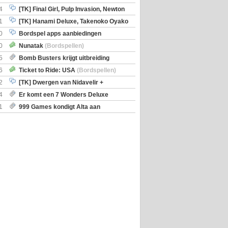
en)
4
[TK] Final Girl, Pulp Invasion, Newton
iscoveries
1
[TK] Hanami Deluxe, Takenoko Oyako
0
Bordspel apps aanbiedingen
0
Nunatak
(Bordspellen)
5
Bomb Busters krijgt uitbreiding
ro Kit
6
Ticket to Ride: USA
(Bordspellen)
2
[TK] Dwergen van Nidavelir +
Holmes Consulting Detective
4
Er komt een 7 Wonders Deluxe
ox
1
999 Games kondigt Alta aan