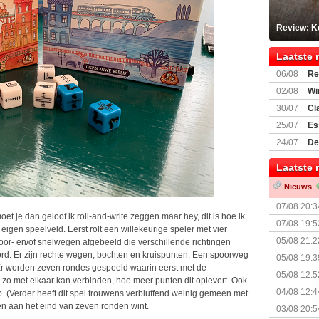
Review: K
Laatste 
06/08
Re
Land
02/08
Wi
30/07
Cl
uitbreiding
25/07
Es
Boardgam
24/07
De
weekend v
Laatste 
Nieuws
07/08 20:3
 moet je dan geloof ik roll-and-write zeggen maar hey, dit is hoe ik
07/08 19:5
eigen speelveld. Eerst rolt een willekeurige speler met vier
05/08 21:2
r- en/of snelwegen afgebeeld die verschillende richtingen
Nemesis Re
ord. Er zijn rechte wegen, bochten en kruispunten. Een spoorweg
05/08 19:3
Er worden zeven rondes gespeeld waarin eerst met de
05/08 12:5
 zo met elkaar kan verbinden, hoe meer punten dit oplevert. Ook
Prijsverla
04/08 12:4
. (Verder heeft dit spel trouwens verbluffend weinig gemeen met
+ nieuwe u
en aan het eind van zeven ronden wint.
03/08 20:5