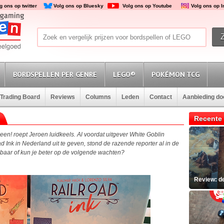
g ons op twitter
Volg ons op Bluesky
Volg ons op Youtube
Volg ons op 
BORDSPELLEN PER GENRE
LEGO®
POKÉMON TCG
Trading Board
Reviews
Columns
Leden
Contact
Aanbieding d
Recente 
Neen! roept Jeroen luidkeels. Al voordat uitgever White Goblin
nk in Nederland uit te geven, stond de razende reporter al in de
isbaar of kun je beter op de volgende wachten?
Review: d