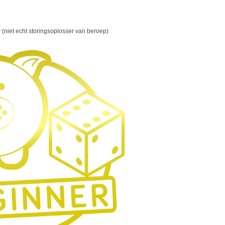
k
(niet echt storingsoplosser van beroep)