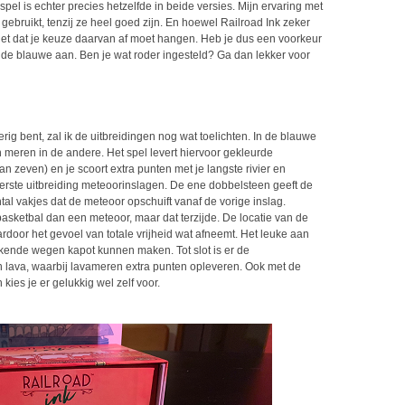
sspel is echter precies hetzelfde in beide versies. Mijn ervaring met
gebruikt, tenzij ze heel goed zijn. En hoewel Railroad Ink zeker
iet dat je keuze daarvan af moet hangen. Heb je dus een voorkeur
f de blauwe aan. Ben je wat roder ingesteld? Ga dan lekker voor
ig bent, zal ik de uitbreidingen nog wat toelichten. In de blauwe
en meren in de andere. Het spel levert hiervoor gekleurde
an zeven) en je scoort extra punten met je langste rivier en
 eerste uitbreiding meteoorinslagen. De ene dobbelsteen geeft de
tal vakjes dat de meteoor opschuift vanaf de vorige inslag.
basketbal dan een meteoor, maar dat terzijde. De locatie van de
rdoor het gevoel van totale vrijheid wat afneemt. Het leuke aan
kende wegen kapot kunnen maken. Tot slot is er de
en lava, waarbij lavameren extra punten opleveren. Ook met de
ies je er gelukkig wel zelf voor.