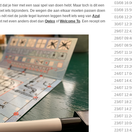
03/08 16:0
nkt dat je hier met een saai spel van doen hebt. Maar toch is dit een
Kapitein 
03/08 15:5
k doet iets bijzonders. De wegen die aan elkaar moeten passen doen
 nét niet de juiste tegel kunnen leggen heeft iets weg van
Azul
.
01/08 12:2
het net even anders doet dan
Qwixx
of
Welcome To
. Een recept om
30/07 12:3
29/07 22:4
28/07 09:4
26/07 08:5
25/07 11:1
25/07 09:3
Uitbreidi
24/07 23:2
24/07 17:0
(Bordspell
24/07 14:4
Surprise 
24/07 12:5
(Bordspell
24/07 12:4
23/07 18:2
start
23/07 14:2
(Bordspell
23/07 11:2
23/07 10:0
22/07 13:4