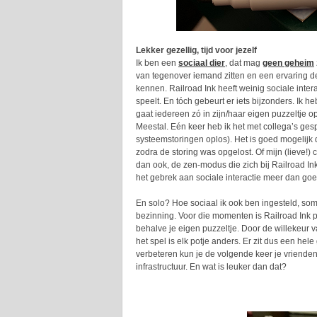
Lekker gezellig, tijd voor jezelf
Ik ben een
sociaal dier
, dat mag
geen geheim
van tegenover iemand zitten en een ervaring d
kennen. Railroad Ink heeft weinig sociale interac
speelt. En tóch gebeurt er iets bijzonders. Ik 
gaat iedereen zó in zijn/haar eigen puzzeltje op
Meestal. Eén keer heb ik het met collega’s ges
systeemstoringen oplos). Het is goed mogelijk
zodra de storing was opgelost. Of mijn (lieve!) 
dan ook, de zen-modus die zich bij Railroad Ink
het gebrek aan sociale interactie meer dan goe
En solo? Hoe sociaal ik ook ben ingesteld, so
bezinning. Voor die momenten is Railroad Ink pe
behalve je eigen puzzeltje. Door de willekeur
het spel is elk potje anders. Er zit dus een hel
verbeteren kun je de volgende keer je vrienden
infrastructuur. En wat is leuker dan dat?