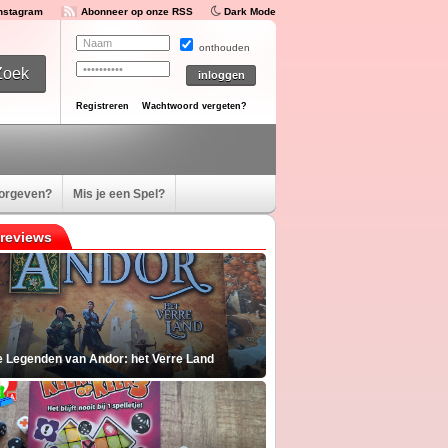
Instagram
Abonneer op onze RSS
Dark Mode
onthouden
Registreren
Wachtwoord vergeten?
oorgeven?
Mis je een Spel?
reviews
e Legenden van Andor: het Verre Land