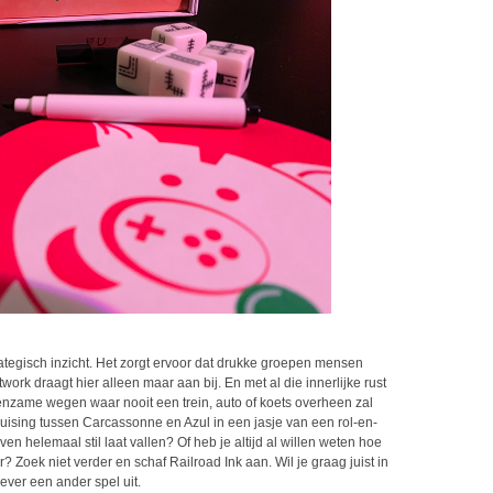
trategisch inzicht. Het zorgt ervoor dat drukke groepen mensen
work draagt hier alleen maar aan bij. En met al die innerlijke rust
zame wegen waar nooit een trein, auto of koets overheen zal
 kruising tussen Carcassonne en Azul in een jasje van een rol-en-
ven helemaal stil laat vallen? Of heb je altijd al willen weten hoe
? Zoek niet verder en schaf Railroad Ink aan. Wil je graag juist in
ver een ander spel uit.