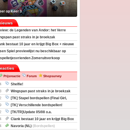
eer op Keer 3
nieuws
view: de Legenden van Andor: het Verre
ngspan past straks in je broekzak
ank bestaat 10 jaar en krijgt Big Box + nieuwe
sen Spiel previewlijst nu beschikbaar op
egeek
spelletjesvrienden Zomeruitverkoop
an start
reacties
Prijsreactie
Forum
Shopsurvey
4
Shelfie!
3
Wingspan past straks in je broekzak
2
[TK] Stapel bordspellen (Final Girl,
taliation, Zombicide Invader)
9
[TK] Verschillende bordspellen!
2
[TK/TR]Update 05/08 o.a.
gingen, Imperium Horizons, 20 Strong
4
Clank bestaat 10 jaar en krijgt Big Box
itbreiding
4
Navoria (NL)
(Bordspellen)