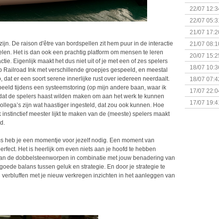
(Bordspell
22/07 12:3
& Great D
22/07 05:3
bigbox
21/07 17:2
zijn. De raison d'être van bordspellen zit hem puur in de interactie
21/07 08:1
elen. Het is dan ook een prachtig platform om mensen te leren
20/07 15:2
tie. Eigenlijk maakt het dus niet uit of je met een of zes spelers
genaamd P
18/07 10:3
heb Railroad Ink met verschillende groepjes gespeeld, en meestal
, dat er een soort serene innerlijke rust over iedereen neerdaalt.
18/07 07:4
peeld tijdens een systeemstoring (op mijn andere baan, waar ik
Sherlock 
17/07 22:0
 dat de spelers haast wilden maken om aan het werk te kunnen
Monsterb
17/07 19:4
collega’s zijn wat haastiger ingesteld, dat zou ook kunnen. Hoe
 instinctief meester lijkt te maken van de (meeste) spelers maakt
d.
ms heb je een momentje voor jezelf nodig. Een moment van
rfect. Het is heerlijk om even niets aan je hoofd te hebben
 van de dobbelsteenworpen in combinatie met jouw benadering van
e goede balans tussen geluk en strategie. En door je strategie te
 verbluffen met je nieuw verkregen inzichten in het aanleggen van