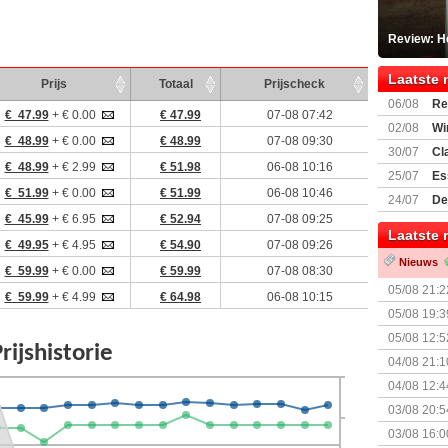
Review: He
Laatste 
Prijs
Totaal
Prijscheck
06/08
Re
€ 47.99
+ € 0.00
€ 47.99
07-08 07:42
Land
02/08
Wi
€ 48.99
+ € 0.00
€ 48.99
07-08 09:30
30/07
Cl
€ 48.99
+ € 2.99
€ 51.98
06-08 10:16
uitbreiding
25/07
Es
€ 51.99
+ € 0.00
€ 51.99
06-08 10:46
Boardgam
24/07
De
weekend v
€ 45.99
+ € 6.95
€ 52.94
07-08 09:25
Laatste 
€ 49.95
+ € 4.95
€ 54.90
07-08 09:26
Nieuws
€ 59.99
+ € 0.00
€ 59.99
07-08 08:30
05/08 21:2
€ 59.99
+ € 4.99
€ 64.98
06-08 10:15
Nemesis Re
05/08 19:3
05/08 12:5
Prijsverla
04/08 21:1
04/08 12:4
+ nieuwe u
03/08 20:5
03/08 16:0