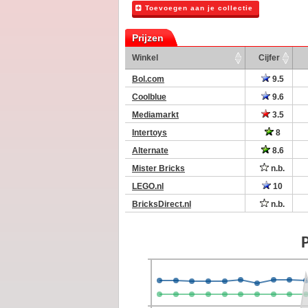
Toevoegen aan je collectie
Prijzen
Winkel
Cijfer
Bol.com
9.5
Coolblue
9.6
Mediamarkt
3.5
Intertoys
8
Alternate
8.6
Mister Bricks
n.b.
LEGO.nl
10
BricksDirect.nl
n.b.