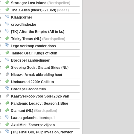
Boe
(Bordspellen)
9
Stratego: Lost Island
(Bordspellen)
6
The X-Files (Ideas) (21369)
(Ideas)
9
Klaagcorner
2
crowdfinder.be
8
[TK] After the Empire (All-in ks)
0
Tricky Treats (NL)
(Bordspellen)
6
Lego verkoop zonder doos
0
Tainted Grail: Kings of Ruin
ng: Wyrd Encounters
(Bordspellen)
0
Bordspel aanbiedingen
4
Sleeping Gods: Distant Skies (NL)
en)
2
Nieuwe Arnak uitbreiding heet
Shipments
9
Undaunted 2200: Callisto
en)
0
Bordspel Roddeltuin
1
Kaartverkoop voor Spiel 2026 van
7
Pandemic Legacy: Season 1 Blue
en)
4
Diamant (NL)
(Bordspellen)
4
Laatst gekochte bordspel
2
Azul Mini: Zomerpaviljoen
en)
4
[TK] Final Girl, Pulp Invasion, Newton