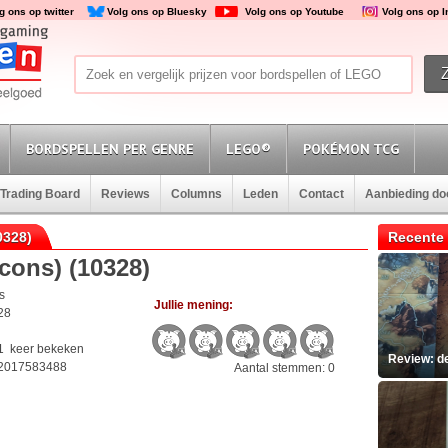
g ons op twitter
Volg ons op Bluesky
Volg ons op Youtube
Volg ons op 
BORDSPELLEN PER GENRE
LEGO®
POKÉMON TCG
Trading Board
Reviews
Columns
Leden
Contact
Aanbieding d
0328)
Recente 
cons) (10328)
ns
Jullie mening:
28
1 keer bekeken
Review: d
2017583488
Aantal stemmen: 0