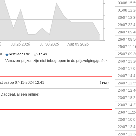
Kapitein 
03/08 15:5
01/08 12:2
30/07 12:3
29/07 22:4
28/07 09:4
26/07 08:5
25/07 11:1
25/07 09:3
Uitbreidi
*Amazon-prijzen zijn niet inbegrepen in de prijsvolging/grafiek
24/07 23:2
24/07 17:0
(Bordspell
24/07 14:4
Surprise 
cties) op 07-11-2024 12:41
(
)
PM
24/07 12:5
(Bordspell
24/07 12:4
(Dagdeal, alleen online)
23/07 18:2
start
23/07 14:2
(Bordspell
23/07 11:2
23/07 10:0
22/07 13:4
(Bordspell
22/07 12:3