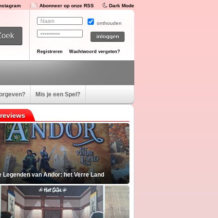
Instagram
Abonneer op onze RSS
Dark Mode
onthouden
Registreren
Wachtwoord vergeten?
oorgeven?
Mis je een Spel?
reviews
e Legenden van Andor: het Verre Land