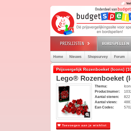
Vol
BORDSPELLEN
Home
Nieuws
Shopsurvey
Forum
Prijsvergelijk Rozenboeket (Icons) (1
Lego® Rozenboeket (I
Thema:
Ico
Productnumer:
103
Aantal stenen:
822
Aantal views:
488
Ean Codes:
570
Toevoegen aan je wishlist