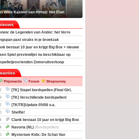
t Witte Kasteel van Himeji: Het Duel
nieuws
view: de Legenden van Andor: het Verre
ngspan past straks in je broekzak
ank bestaat 10 jaar en krijgt Big Box + nieuwe
sen Spiel previewlijst nu beschikbaar op
egeek
spelletjesvrienden Zomeruitverkoop
an start
reacties
Prijsreactie
Forum
Shopsurvey
2
[TK] Stapel bordspellen (Final Girl,
taliation, Zombicide Invader)
9
[TK] Verschillende bordspellen!
2
[TK/TR]Update 05/08 o.a.
gingen, Imperium Horizons, 20 Strong
0
Shelfie!
4
Clank bestaat 10 jaar en krijgt Big Box
itbreiding
4
Navoria (NL)
(Bordspellen)
0
Mysterium Kids: De Schat Van