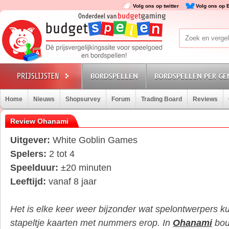
Volg ons op twitter
Volg ons op 
BORDSPELLEN
BORDSPELLEN PER GE
Home
Nieuws
Shopsurvey
Forum
Trading Board
Reviews
Review Ohanami
Uitgever:
White Goblin Games
Spelers:
2 tot 4
Speelduur:
±20 minuten
Leeftijd:
vanaf 8 jaar
Het is elke keer weer bijzonder wat spelontwerpers 
stapeltje kaarten met nummers erop. In
Ohanami
bou