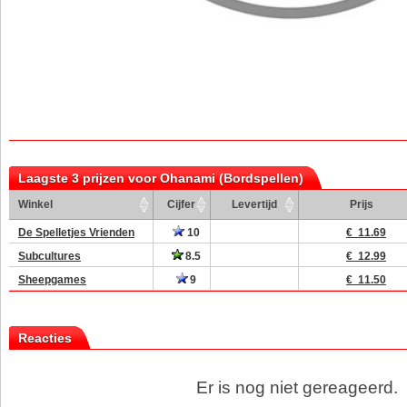
Laagste 3 prijzen voor Ohanami (Bordspellen)
Winkel
Cijfer
Levertijd
Prijs
De Spelletjes Vrienden
10
€ 11.69
Subcultures
8.5
€ 12.99
Sheepgames
9
€ 11.50
Reacties
Er is nog niet gereageerd.