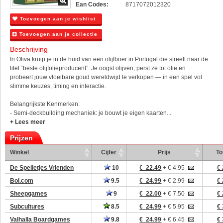
Ean Codes:
8717072012320
Toevoegen aan je wishlist
Toevoegen aan je collectie
Beschrijving
In Oliva kruip je in de huid van een olijfboer in Portugal die streeft naar de
titel “beste olijfolieproducent”. Je oogst olijven, perst ze tot olie en
probeert jouw vloeibare goud wereldwijd te verkopen — in een spel vol
slimme keuzes, timing en interactie.
Belangrijkste Kenmerken:
- Semi-deckbuilding mechaniek: je bouwt je eigen kaarten...
+ Lees meer
Prijzen
Winkel
Cijfer
Prijs
To
De Spelletjes Vrienden
10
€ 22.49
+ € 4.95
€ 
Bol.com
9.5
€ 24.99
+ € 2.99
€ 
Sheepgames
9
€ 22.00
+ € 7.50
€ 
Subcultures
8.5
€ 24.99
+ € 5.95
€ 
Valhalla Boardgames
9.8
€ 24.99
+ € 6.45
€ 