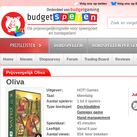
Volg ons op twitter
Volg ons op 
BORDSPELLEN
BORDSPELLEN PER GE
Home
Nieuws
Shopsurvey
Forum
Trading Board
Reviews
Prijsvergelijk Oliva
Oliva
Uitgever:
HOT! Games
Jul
Taal:
Meertalig
Aantal spelers:
1 tot 4 spelers
Type bordspel:
Deckbuilding
Gateway game
Hand management
Speelduur:
45 minuten
Leeftijd:
Vanaf 8 jaar
Aantal views:
858 keer bekeken