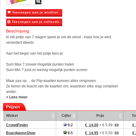
Toevoegen aan je wishlist
Toevoegen aan je collectie
Beschrijving
In elk potje van 7 slagen speel je om de winst - maar hoe je wint
verandert steeds.
Aan het begin van het potje kies je:
Sum Max ? zoveel mogelijk punten halen
Sum Min ? juist zo weinig mogelijk punten scoren
Maar pas op… de Flip-kaarten kunnen alles omgooien.
Ze keren de kracht van de kaarten om, waardoor elke slag compleet
ander...
+ Lees meer
Prijzen
Winkel
Cijfer
Prijs
To
CrowdFinder
9.2
€ 14.00
+ € 5.99
€ 
BoardgameShop
8.5
€ 14.95
+ € 5.50
€ 