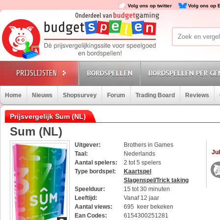
Volg ons op twitter
Volg ons op 
BORDSPELLEN
BORDSPELLEN PER GE
Home
Nieuws
Shopsurvey
Forum
Trading Board
Reviews
Prijsvergelijk Sum (NL)
Sum (NL)
Uitgever:
Brothers in Games
Jul
Taal:
Nederlands
Aantal spelers:
2 tot 5 spelers
Type bordspel:
Kaartspel
Slagenspel/Trick taking
Speelduur:
15 tot 30 minuten
Leeftijd:
Vanaf 12 jaar
Aantal views:
695 keer bekeken
Ean Codes:
6154300251281